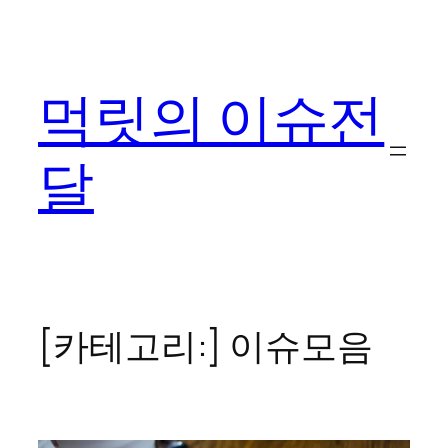
콘
텐
츠
먹릿의 이슈전
로
바
로
달
가
기
[카테고리:]
이슈모음