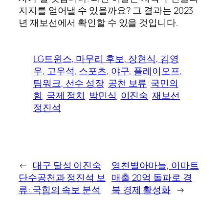
지지를 얻어낼 수 있을까요? 그 결과는 2023
년 재보선에서 확인할 수 있을 것입니다.
LG트윈스, 마무리 후보, 장현식, 김영
우, 고우석, 스포츠, 야구, 플레이오프,
팀워크, 선수 성장
공천 보류
국민의
힘
국제 정치
박민식
이진숙
재보선
정진석
←
대구 달성 이진숙
영천별아마늘, 이마트
단수공천과 정진석 보
매출 20억 돌파로 경
류: 국힘의 속보 분석
북 경제 활성화
→