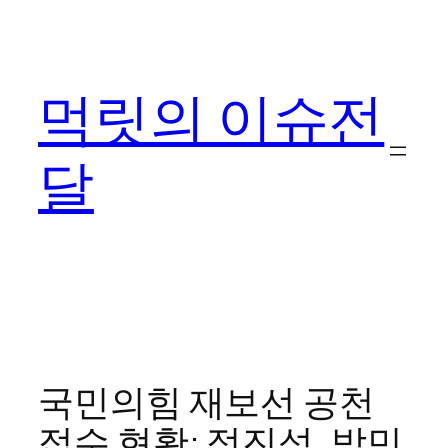
콘
텐
츠
먹릿의 이슈전
로
바
로
달
가
기
국민의힘 재보선 공천
접수 현황: 정진석, 박민