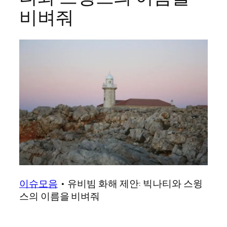
비벼줘
이슈모음
•
유비빔 화해 제안: 빅나티와 스윙
스의 이름을 비벼줘