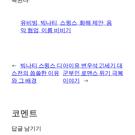
유비빔, 빅나티, 스윙스, 화해 제안, 음
악 협업, 이름 비비기
←
빅나티 스윙스 디
아이유 변우석 21세기 대
스전의 씁쓸한 이유
군부인 로맨스 위기 극복
와 그 배경
이야기
→
코멘트
답글 남기기