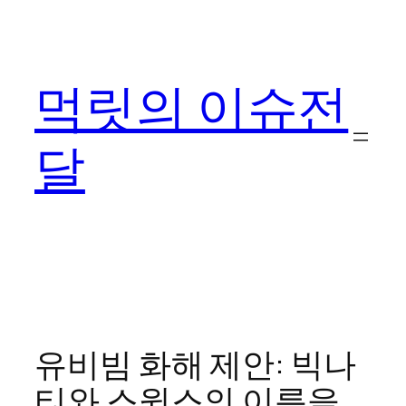
콘
텐
츠
먹릿의 이슈전
로
바
로
달
가
기
유비빔 화해 제안: 빅나
티와 스윙스의 이름을