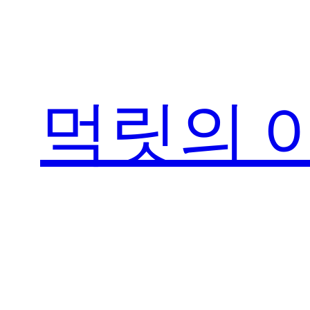
콘
텐
츠
로
먹릿의 
바
로
가
기