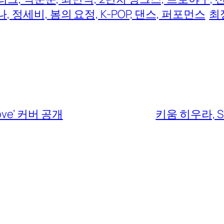
즈나, 정세비, 봄의 요정, K-POP, 댄스, 퍼포먼스
최
ve’ 커버 공개
키움 히우라, 