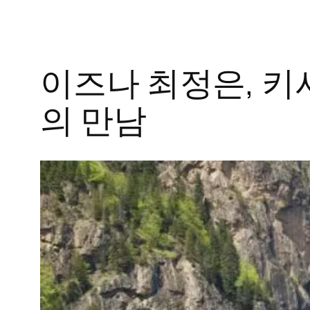
이즈나 최정은, 키샤 
의 만남