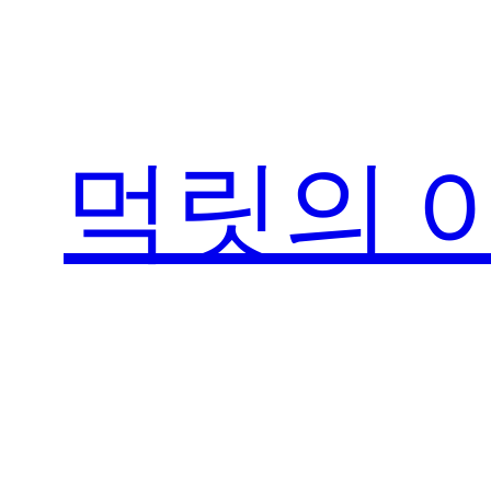
콘
텐
츠
로
먹릿의 
바
로
가
기