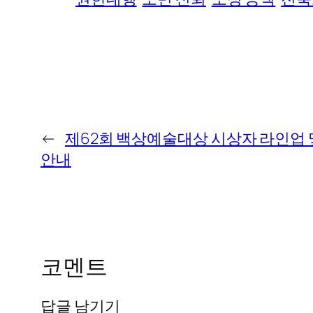
←
제62회 백상예술대상 시상자 라인업
안내
코멘트
답글 남기기