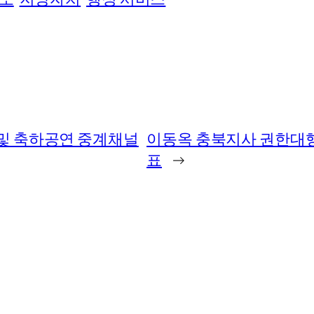
 및 축하공연 중계채널
이동옥 충북지사 권한대행,
표
→