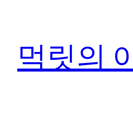
콘
텐
츠
로
먹릿의 
바
로
가
기