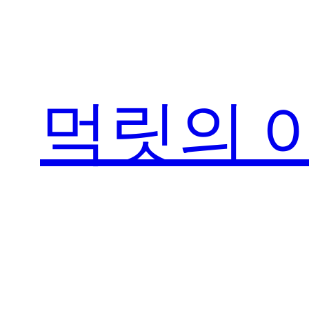
콘
텐
츠
로
먹릿의 
바
로
가
기