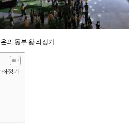
브리온의 동부 왕 좌정기
왕 좌정기