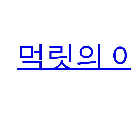
콘
텐
츠
로
먹릿의 
바
로
가
기