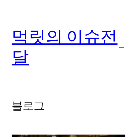
콘
텐
츠
먹릿의 이슈전
로
바
로
달
가
기
블로그