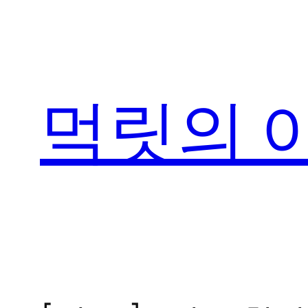
콘
텐
츠
로
먹릿의 
바
로
가
기