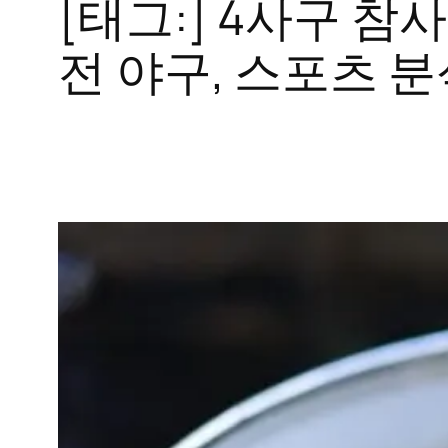
[태그:]
4사구 참사,
전 야구, 스포츠 