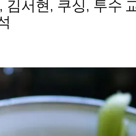
 김서현, 쿠싱, 투수 교
분석