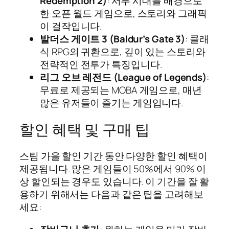
Redemption 2)
: 서부 시대를 배경으로
한 오픈 월드 게임으로, 스토리와 그래픽
이 걸작입니다.
발더스 게이트 3 (Baldur’s Gate 3)
: 클래
식 RPG의 귀환으로, 깊이 있는 스토리와
전략적인 전투가 특징입니다.
리그 오브 레전드 (League of Legends)
:
무료로 제공되는 MOBA 게임으로, 매년
많은 유저들이 즐기는 게임입니다.
할인 혜택 및 구매 팁
스팀 가을 할인 기간 동안 다양한 할인 혜택이
제공됩니다. 많은 게임들이 50%에서 90% 이
상 할인되는 경우도 있습니다. 이 기간을 잘 활
용하기 위해서는 다음과 같은 팁을 고려해보
세요: