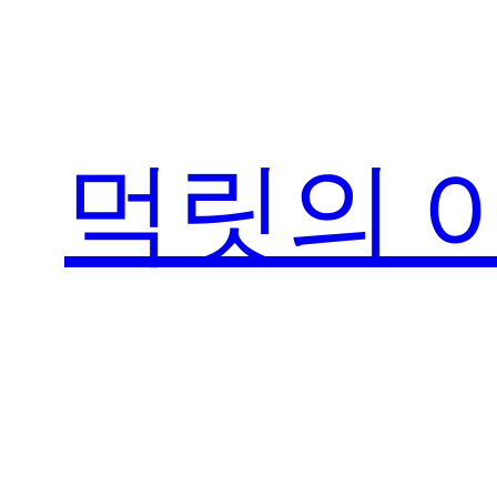
콘
텐
츠
로
먹릿의 
바
로
가
기