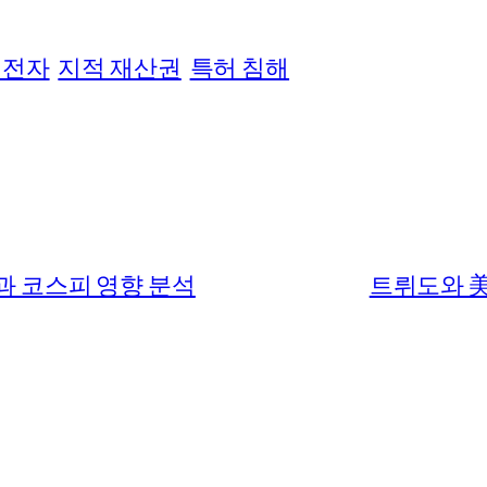
성전자
지적 재산권
특허 침해
과 코스피 영향 분석
트뤼도와 美