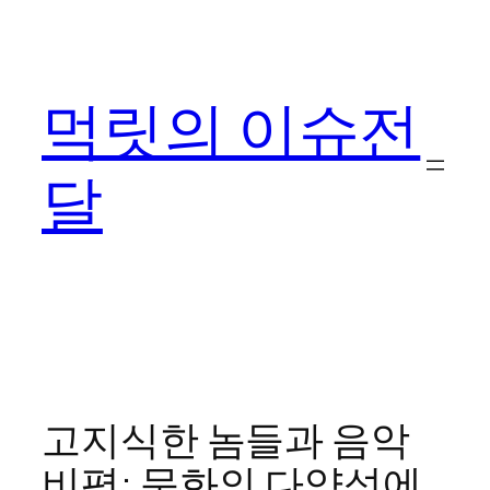
콘
텐
츠
먹릿의 이슈전
로
바
로
달
가
기
고지식한 놈들과 음악
비평: 문화의 다양성에