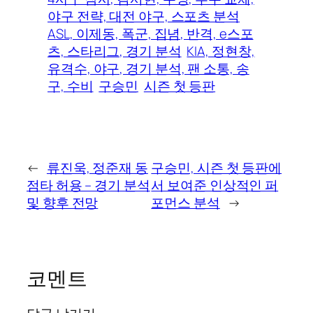
야구 전략, 대전 야구, 스포츠 분석
ASL, 이제동, 폭군, 집념, 반격, e스포
츠, 스타리그, 경기 분석
KIA, 정현창,
유격수, 야구, 경기 분석, 팬 소통, 송
구, 수비
구승민
시즌 첫 등판
←
류진욱, 정준재 동
구승민, 시즌 첫 등판에
점타 허용 – 경기 분석
서 보여준 인상적인 퍼
및 향후 전망
포먼스 분석
→
코멘트