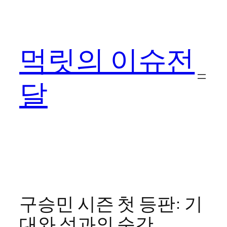
콘
텐
츠
먹릿의 이슈전
로
바
로
달
가
기
구승민 시즌 첫 등판: 기
대와 성과의 순간