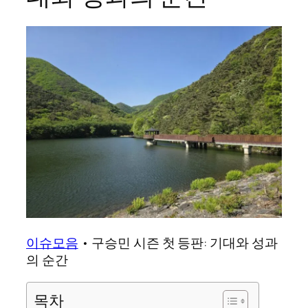
이슈모음
•
구승민 시즌 첫 등판: 기대와 성과
의 순간
목차