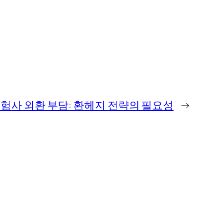
험사 외환 부담: 환헤지 전략의 필요성
→