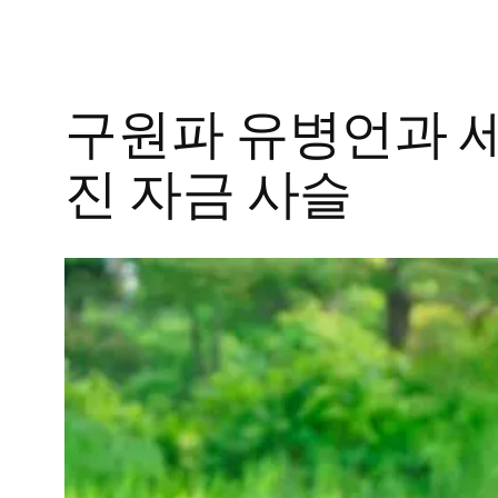
구원파 유병언과 세
진 자금 사슬