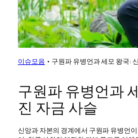
이슈모음
•
구원파 유병언과 세모 왕국: 
구원파 유병언과 세
진 자금 사슬
신앙과 자본의 경계에서 구원파 유병언이라