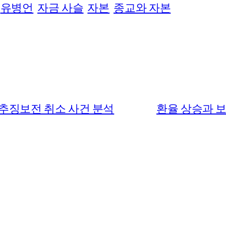
유병언
자금 사슬
자본
종교와 자본
채 추징보전 취소 사건 분석
환율 상승과 보