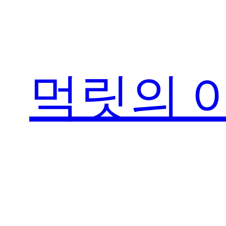
콘
텐
츠
로
먹릿의 
바
로
가
기