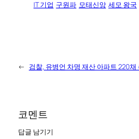
IT 기업
구원파
모태신앙
세모 왕국
←
검찰, 유병언 차명 재산 아파트 220
코멘트
답글 남기기