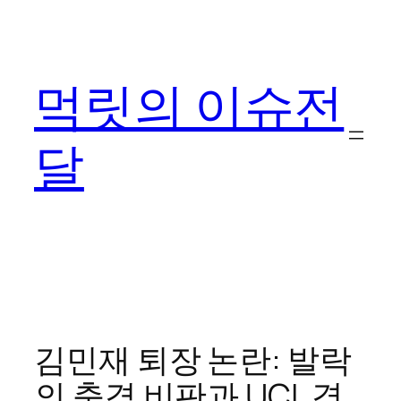
콘
텐
츠
먹릿의 이슈전
로
바
로
달
가
기
김민재 퇴장 논란: 발락
의 충격 비판과 UCL 경