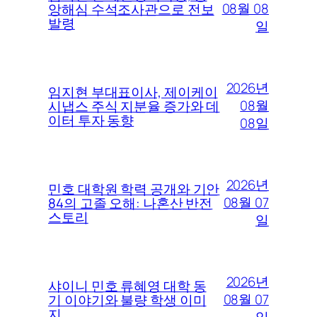
08월 08
앙해심 수석조사관으로 전보
발령
일
2026년
임지현 부대표이사, 제이케이
08월
시냅스 주식 지분율 증가와 데
이터 투자 동향
08일
2026년
민호 대학원 학력 공개와 기안
08월 07
84의 고졸 오해: 나혼산 반전
스토리
일
2026년
샤이니 민호 류혜영 대학 동
08월 07
기 이야기와 불량 학생 이미
지