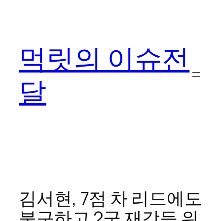
콘
텐
츠
먹릿의 이슈전
로
바
로
달
가
기
김서현, 7점 차 리드에도
불구하고 2군 재강등 위