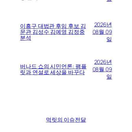
2026년
이흥구 대법관 후임 후보 김
08월 09
문관 김성수 김예영 김정중
분석
일
2026년
버나드 쇼의 시민언론: 팸플
08월 09
릿과 연설로 세상을 바꾸다
일
먹릿의 이슈전달