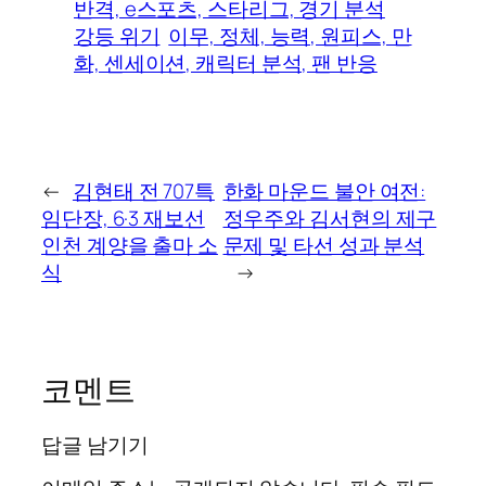
반격, e스포츠, 스타리그, 경기 분석
강등 위기
이무, 정체, 능력, 원피스, 만
화, 센세이션, 캐릭터 분석, 팬 반응
←
김현태 전 707특
한화 마운드 불안 여전:
임단장, 6·3 재보선
정우주와 김서현의 제구
인천 계양을 출마 소
문제 및 타선 성과 분석
식
→
코멘트
답글 남기기