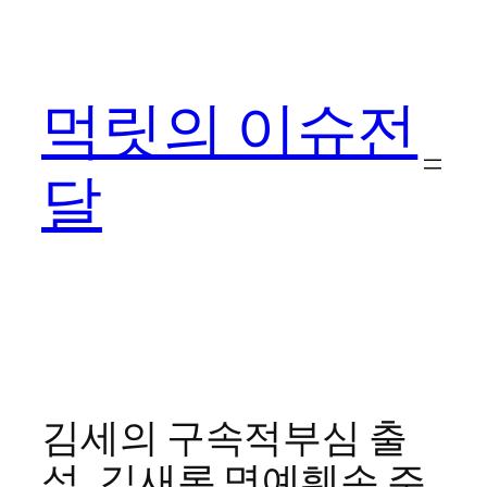
콘
텐
츠
먹릿의 이슈전
로
바
로
달
가
기
김세의 구속적부심 출
석, 김새론 명예훼손 주