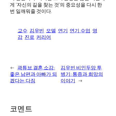
게 ‘자신의 길을 찾는 것’의 중요성을 다시 한
번 일깨워줄 것이다.
교수
김우빈
모델
연기
연기 수업
영
감
진로
커리어
←
곽튜브 결혼 소감:
김우빈 비인두암 투
좋은 남편과 아빠가 되
병기: 통증과 희망의
겠다는 다짐
이야기
→
코멘트