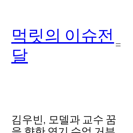
콘
텐
츠
먹릿의 이슈전
로
바
로
달
가
기
김우빈, 모델과 교수 꿈
을 향한 연기 수업 거부