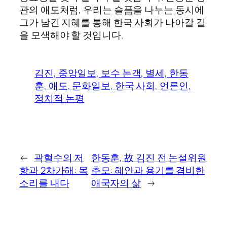
관의 애도처럼, 우리는 슬픔을 나누는 동시에
그가 남긴 지혜를 통해 한국 사회가 나아갈 길
을 모색해야 할 것입니다.
김진, 중앙일보, 보수 논객, 별세, 한동
훈, 애도, 문화일보, 한국 사회, 언론인,
정치적 논평
←
곽혈수의 저
한동훈, 故 김진 전 논설위원
항과 2차가해: 목
추모: 혜안과 용기를 겸비한
소리를 내다
애국자의 삶
→