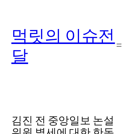
콘
텐
츠
먹릿의 이슈전
로
바
로
달
가
기
김진 전 중앙일보 논설
위원 별세에 대한 한동