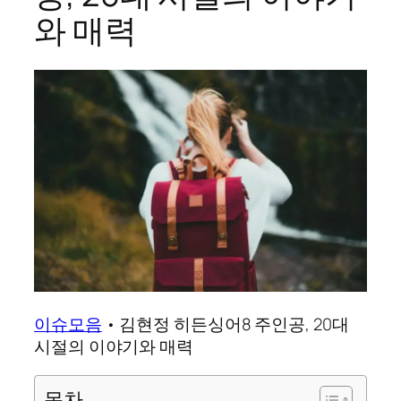
와 매력
이슈모음
•
김현정 히든싱어8 주인공, 20대
시절의 이야기와 매력
목차