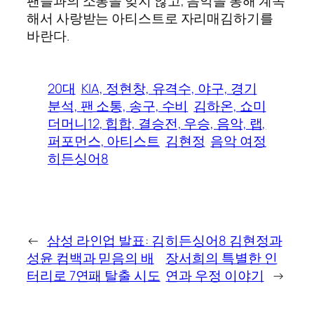
팬들과의 소통을 잊지 않고, 음악을 통해 계속
해서 사랑받는 아티스트로 자리매김하기를
바란다.
20대
KIA, 정현창, 유격수, 야구, 경기
분석, 팬 소통, 송구, 수비
김하온, 쇼미
더머니12, 힙합, 결승전, 우승, 음악, 랩,
퍼포먼스, 아티스트
김현정
음악 여정
히든싱어8
←
삼성 라인업 발표: 김
히든싱어8 김현정과
성윤 컴백과 믿음의 배
장서희의 특별한 인
터리로 7연패 탈출 시도
연과 우정 이야기
→