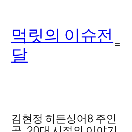
콘
텐
츠
먹릿의 이슈전
로
바
로
달
가
기
김현정 히든싱어8 주인
공, 20대 시절의 이야기