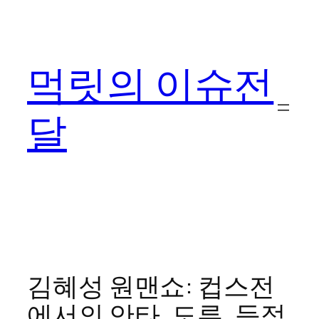
콘
텐
츠
먹릿의 이슈전
로
바
로
달
가
기
김혜성 원맨쇼: 컵스전
에서의 안타, 도루, 득점