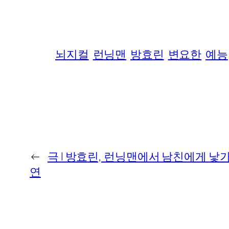
뇌지컬
런닝맨
방효린
변요한
예능
←
극 I 방효린, 런닝맨에서 남친에게 낯
연