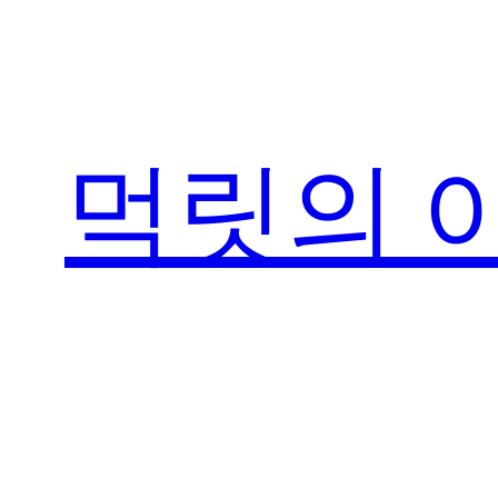
콘
텐
츠
로
먹릿의 
바
로
가
기