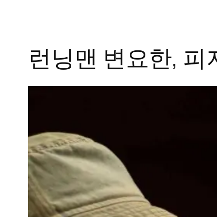
런닝맨 변요한, 피