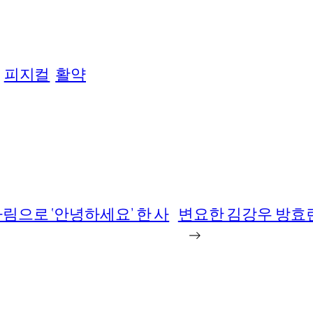
피지컬
활약
가림으로 ‘안녕하세요’ 한 사
변요한 김강우 방효린
→