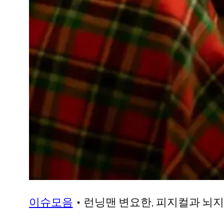
이슈모음
•
런닝맨 변요한, 피지컬과 뇌