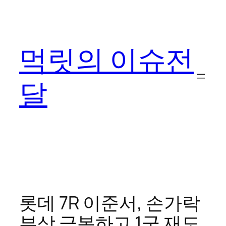
콘
텐
츠
먹릿의 이슈전
로
바
로
달
가
기
롯데 7R 이준서, 손가락
부상 극복하고 1군 재도