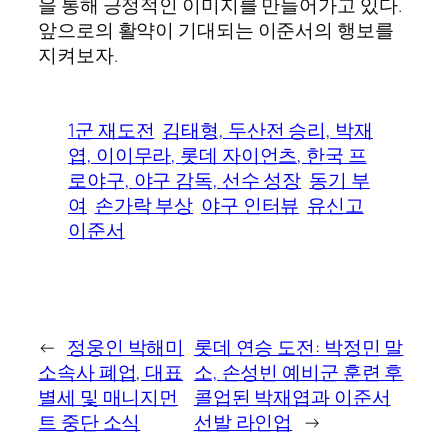
을 통해 긍정적인 이미지를 만들어가고 있다.
앞으로의 활약이 기대되는 이준서의 행보를
지켜보자.
1군 재도전
김태형, 두산전 승리, 박재
엽, 이이무라, 롯데 자이언츠, 한국 프
로야구, 야구 감독, 선수 성장
동기 부
여
손가락 부상
야구 인터뷰
유신고
이준서
←
정웅인 박해미
롯데 연승 도전: 박정민 말
소속사 폐업, 대표
소, 손성빈 예비군 훈련 후
별세 및 매니지먼
콜업된 박재엽과 이준서
트 중단 소식
선발 라인업
→