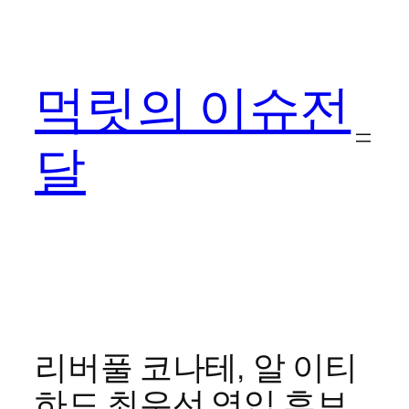
콘
텐
츠
먹릿의 이슈전
로
바
로
달
가
기
리버풀 코나테, 알 이티
하드 최우선 영입 후보