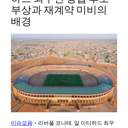
부상과 재계약 미비의
배경
이슈모음
•
리버풀 코나테, 알 이티하드 최우