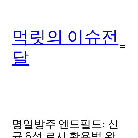
콘
텐
츠
먹릿의 이슈전
로
바
로
달
가
기
명일방주 엔드필드: 신
규 6성 로시 활용법 완