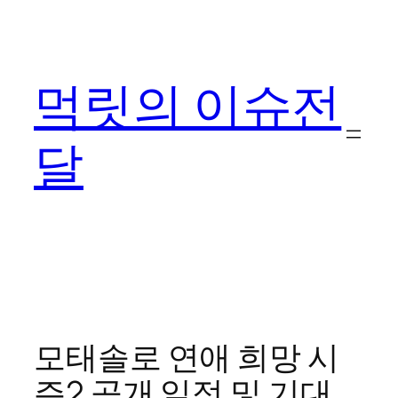
콘
텐
츠
먹릿의 이슈전
로
바
로
달
가
기
모태솔로 연애 희망 시
즌2 공개 일정 및 기대