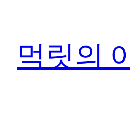
콘
텐
츠
로
먹릿의 
바
로
가
기