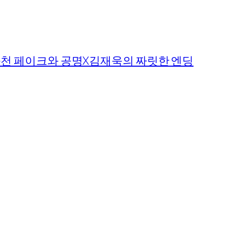
좌천 페이크와 공명X김재욱의 짜릿한 엔딩