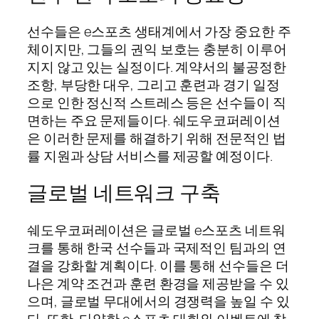
선수들은 e스포츠 생태계에서 가장 중요한 주
체이지만, 그들의 권익 보호는 충분히 이루어
지지 않고 있는 실정이다. 계약서의 불공정한
조항, 부당한 대우, 그리고 훈련과 경기 일정
으로 인한 정신적 스트레스 등은 선수들이 직
면하는 주요 문제들이다. 쉐도우코퍼레이션
은 이러한 문제를 해결하기 위해 전문적인 법
률 지원과 상담 서비스를 제공할 예정이다.
글로벌 네트워크 구축
쉐도우코퍼레이션은 글로벌 e스포츠 네트워
크를 통해 한국 선수들과 국제적인 팀과의 연
결을 강화할 계획이다. 이를 통해 선수들은 더
나은 계약 조건과 훈련 환경을 제공받을 수 있
으며, 글로벌 무대에서의 경쟁력을 높일 수 있
다. 또한, 다양한 e스포츠 대회와 이벤트에 참