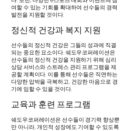
여할 수 있는 기회를 확대하여 선수들의 경력
발전을 지원할 것이다.
정신적 건강과 복지 지원
선수들의 정신적 건강은 그들의 성과에 직결
되는 중요한 요소이다. 쉐도우코퍼레이션은
선수들의 정신적 건강을 지원하기 위해 심리
상담 서비스와 스트레스 관리 프로그램을 제
공할 계획이다. 이를 통해 선수들은 직면하는
다양한 압박을 극복하고, 건강한 마음으로 경
기에 임할 수 있을 것이다.
교육과 훈련 프로그램
쉐도우코퍼레이션은 선수들이 경기력 향상뿐
만 아니라, 개인적 성장에도 기여할 수 있도록