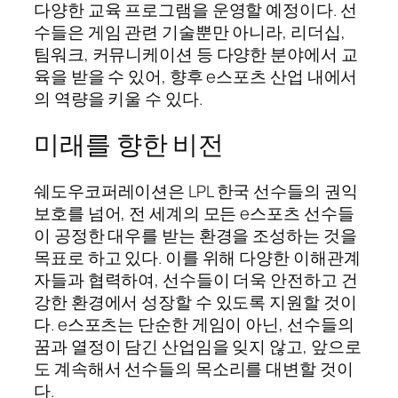
다양한 교육 프로그램을 운영할 예정이다. 선
수들은 게임 관련 기술뿐만 아니라, 리더십,
팀워크, 커뮤니케이션 등 다양한 분야에서 교
육을 받을 수 있어, 향후 e스포츠 산업 내에서
의 역량을 키울 수 있다.
미래를 향한 비전
쉐도우코퍼레이션은 LPL 한국 선수들의 권익
보호를 넘어, 전 세계의 모든 e스포츠 선수들
이 공정한 대우를 받는 환경을 조성하는 것을
목표로 하고 있다. 이를 위해 다양한 이해관계
자들과 협력하여, 선수들이 더욱 안전하고 건
강한 환경에서 성장할 수 있도록 지원할 것이
다. e스포츠는 단순한 게임이 아닌, 선수들의
꿈과 열정이 담긴 산업임을 잊지 않고, 앞으로
도 계속해서 선수들의 목소리를 대변할 것이
다.