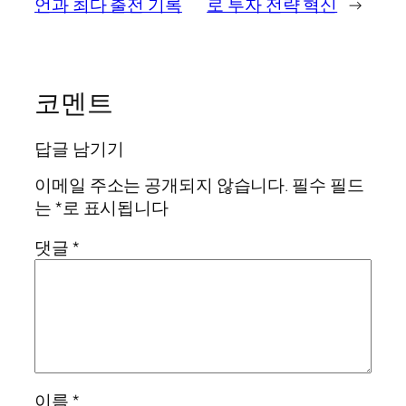
언과 최다 출전 기록
로 투자 전략 혁신
→
코멘트
답글 남기기
이메일 주소는 공개되지 않습니다.
필수 필드
는
*
로 표시됩니다
댓글
*
이름
*