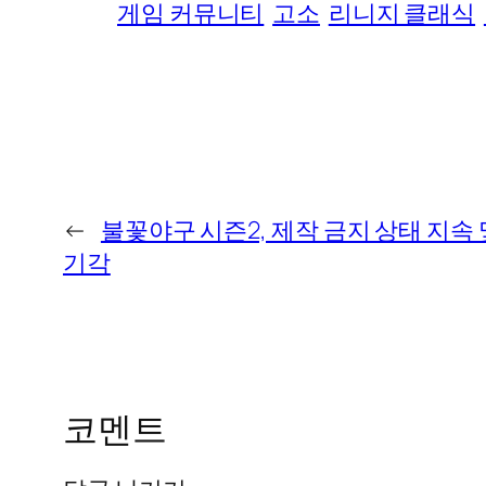
게임 커뮤니티
고소
리니지 클래식
←
불꽃야구 시즌2, 제작 금지 상태 지속
기각
코멘트