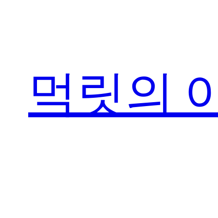
콘
텐
츠
로
먹릿의 
바
로
가
기