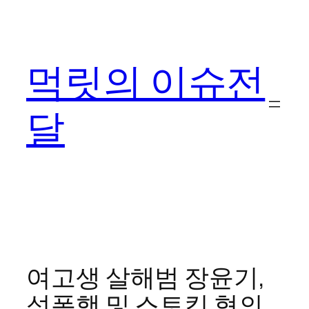
콘
텐
츠
먹릿의 이슈전
로
바
로
달
가
기
여고생 살해범 장윤기,
성폭행 및 스토킹 혐의