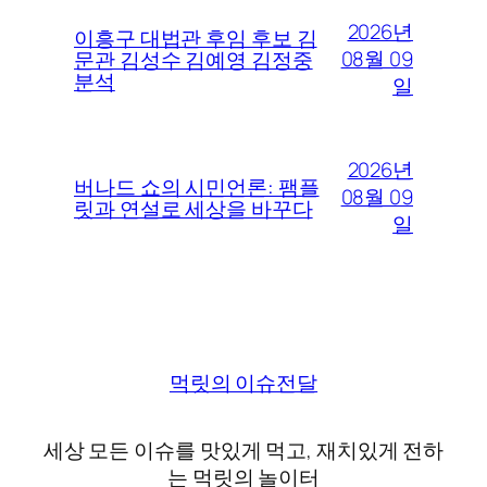
2026년
이흥구 대법관 후임 후보 김
08월 09
문관 김성수 김예영 김정중
분석
일
2026년
버나드 쇼의 시민언론: 팸플
08월 09
릿과 연설로 세상을 바꾸다
일
먹릿의 이슈전달
세상 모든 이슈를 맛있게 먹고, 재치있게 전하
는 먹릿의 놀이터