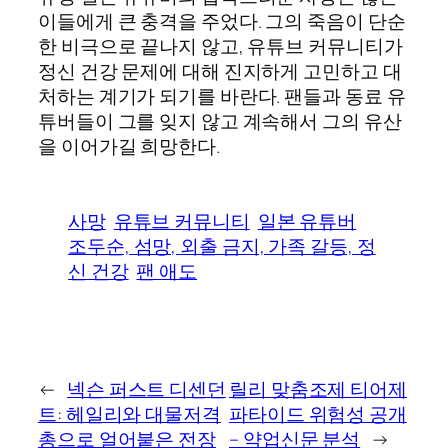
이들에게 큰 충격을 주었다. 그의 죽음이 단순
한 비극으로 끝나지 않고, 유튜브 커뮤니티가
정신 건강 문제에 대해 진지하게 고민하고 대
처하는 계기가 되기를 바란다. 팬들과 동료 유
튜버들이 그를 잊지 않고 계속해서 그의 유산
을 이어가길 희망한다.
사망
유튜브 커뮤니티
일본 유튜버
조두순, 섬망, 외출 금지, 가족 갈등, 정
신 건강
팬 애도
←
넥슨 퍼스트 디센던
릴리 맞춤조제 티어제
트: 헤일리와 대물저격
파타이드 위험성 공개
총으로 얼어붙은 전장
– 약업신문 분석
→