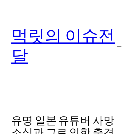
콘
텐
츠
먹릿의 이슈전
로
바
로
달
가
기
유명 일본 유튜버 사망
소식과 그로 인한 충격