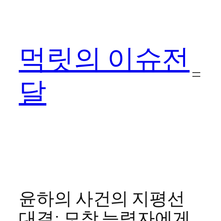
콘
텐
츠
먹릿의 이슈전
로
바
로
달
가
기
윤하의 사건의 지평선
대결: 모창 능력자에게