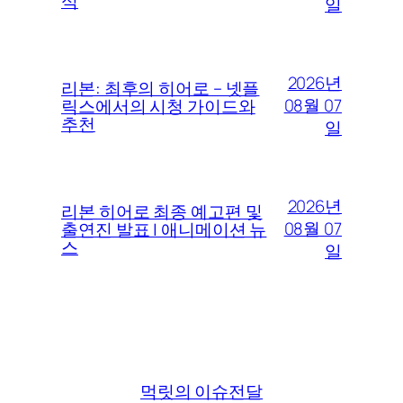
식
일
2026년
리본: 최후의 히어로 – 넷플
08월 07
릭스에서의 시청 가이드와
추천
일
2026년
리본 히어로 최종 예고편 및
08월 07
출연진 발표 | 애니메이션 뉴
스
일
먹릿의 이슈전달