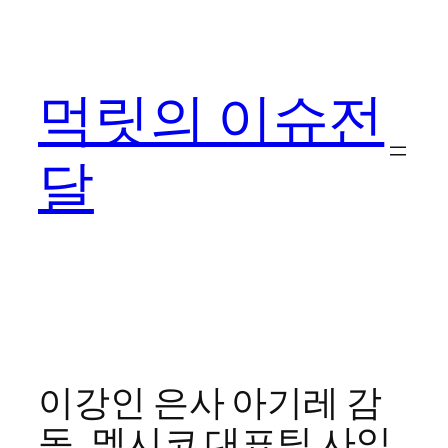
콘
텐
츠
먹릿의 이슈전
로
바
로
달
가
기
이강인 은사 아기레 감
독, 멕시코 대표팀 사임