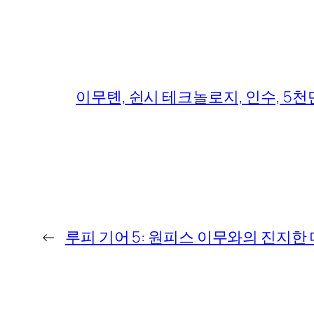
이무톈, 쉰시 테크놀로지, 인수, 5천
←
루피 기어 5: 원피스 이무와의 진지한