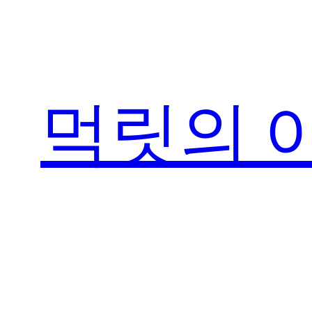
콘
텐
츠
로
먹릿의 
바
로
가
기