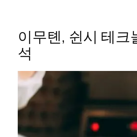
이무톈, 쉰시 테크
석