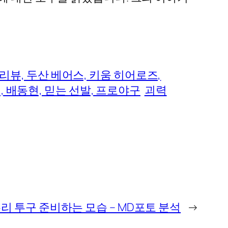
프리뷰, 두산 베어스, 키움 히어로즈,
전, 배동현, 믿는 선발, 프로야구
괴력
리 투구 준비하는 모습 – MD포토 분석
→