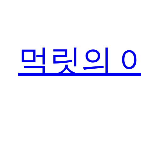
콘
텐
츠
로
먹릿의 
바
로
가
기