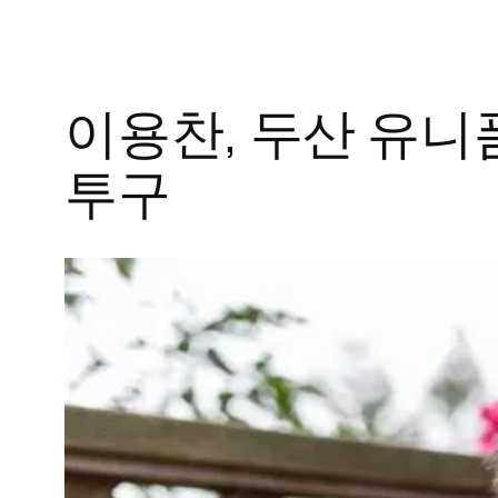
이용찬, 두산 유니폼
투구