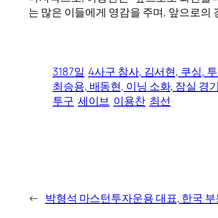
는 많은 이들에게 영감을 주며, 앞으로의
3187일
4사구 참사, 김서현, 쿠싱, 
최승용, 배동현, 이닝 소화, 잠실 경
투구
세이브
이용찬
최선
←
박형석 마스턴투자운용 대표, 한국 부