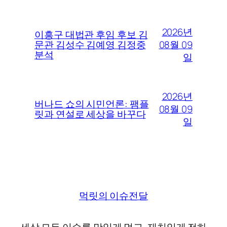
2026년
이흥구 대법관 후임 후보 김
08월 09
문관 김성수 김예영 김정중
분석
일
2026년
버나드 쇼의 시민언론: 팸플
08월 09
릿과 연설로 세상을 바꾸다
일
먹릿의 이슈전달
세상 모든 이슈를 맛있게 먹고, 재치있게 전하