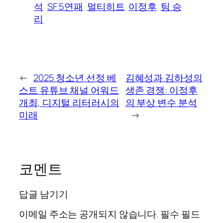
석
SF 5연패
멀티히트
이정후
팀 승
리
←
2025 청소년 선정 베
김혜성과 김하성의
스트 유튜브 채널 어워드
생존 경쟁: 이정후
개최, 디지털 리터러시의
의 부상 변수 분석
미래
→
코멘트
답글 남기기
이메일 주소는 공개되지 않습니다.
필수 필드