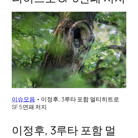
이슈모음
•
이정후, 3루타 포함 멀티히트로
SF 5연패 저지
이정후, 3루타 포함 멀