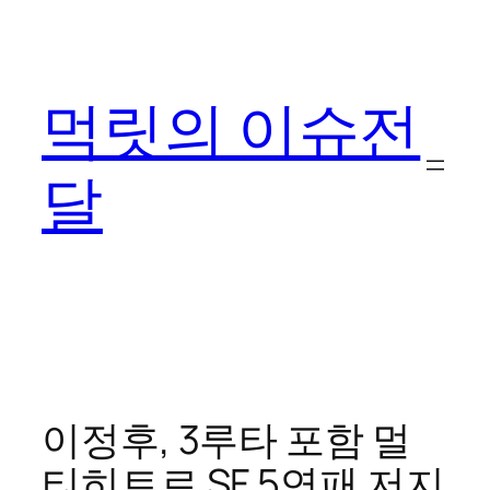
콘
텐
츠
먹릿의 이슈전
로
바
로
달
가
기
이정후, 3루타 포함 멀
티히트로 SF 5연패 저지