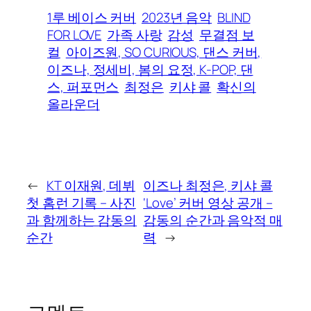
1루 베이스 커버
2023년 음악
BLIND
FOR LOVE
가족 사랑
감성
무결점 보
컬
아이즈원, SO CURIOUS, 댄스 커버,
이즈나, 정세비, 봄의 요정, K-POP, 댄
스, 퍼포먼스
최정은
키샤 콜
확신의
올라운더
←
KT 이재원, 데뷔
이즈나 최정은, 키샤 콜
첫 홈런 기록 – 사진
‘Love’ 커버 영상 공개 –
과 함께하는 감동의
감동의 순간과 음악적 매
순간
력
→