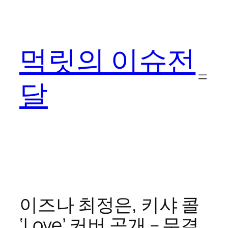
콘
텐
츠
먹릿의 이슈전
로
바
로
달
가
기
이즈나 최정은, 키샤 콜
‘Love’ 커버 공개 – 무결