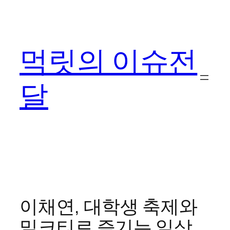
콘
텐
츠
먹릿의 이슈전
로
바
로
달
가
기
이채연, 대학생 축제와
밀크티로 즐기는 일상