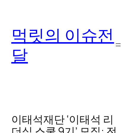
콘
텐
츠
먹릿의 이슈전
로
바
로
달
가
기
이태석재단 ‘이태석 리
더십 스쿨 9기’ 모집: 전