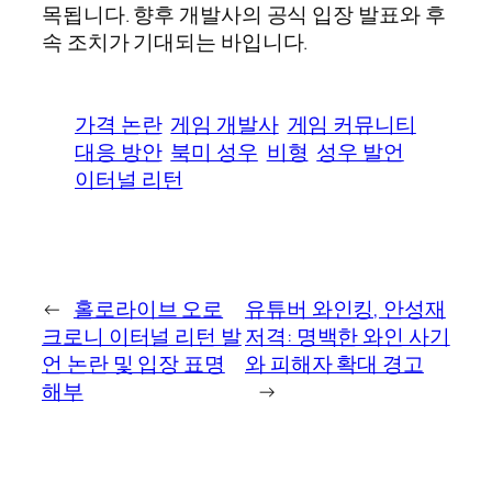
목됩니다. 향후 개발사의 공식 입장 발표와 후
속 조치가 기대되는 바입니다.
가격 논란
게임 개발사
게임 커뮤니티
대응 방안
북미 성우
비형
성우 발언
이터널 리턴
←
홀로라이브 오로
유튜버 와인킹, 안성재
크로니 이터널 리턴 발
저격: 명백한 와인 사기
언 논란 및 입장 표명
와 피해자 확대 경고
해부
→