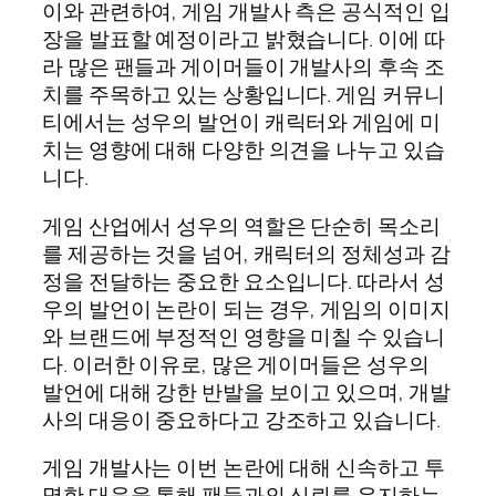
이와 관련하여, 게임 개발사 측은 공식적인 입
장을 발표할 예정이라고 밝혔습니다. 이에 따
라 많은 팬들과 게이머들이 개발사의 후속 조
치를 주목하고 있는 상황입니다. 게임 커뮤니
티에서는 성우의 발언이 캐릭터와 게임에 미
치는 영향에 대해 다양한 의견을 나누고 있습
니다.
게임 산업에서 성우의 역할은 단순히 목소리
를 제공하는 것을 넘어, 캐릭터의 정체성과 감
정을 전달하는 중요한 요소입니다. 따라서 성
우의 발언이 논란이 되는 경우, 게임의 이미지
와 브랜드에 부정적인 영향을 미칠 수 있습니
다. 이러한 이유로, 많은 게이머들은 성우의
발언에 대해 강한 반발을 보이고 있으며, 개발
사의 대응이 중요하다고 강조하고 있습니다.
게임 개발사는 이번 논란에 대해 신속하고 투
명한 대응을 통해 팬들과의 신뢰를 유지하는