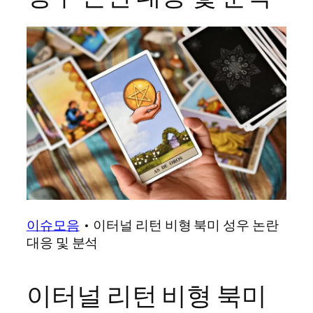
이슈모음
•
이터널 리턴 비형 북미 성우 논란
대응 및 분석
이터널 리턴 비형 북미