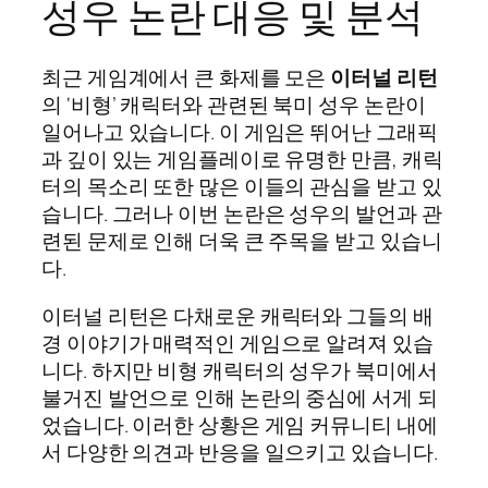
성우 논란 대응 및 분석
최근 게임계에서 큰 화제를 모은
이터널 리턴
의 ‘비형’ 캐릭터와 관련된 북미 성우 논란이
일어나고 있습니다. 이 게임은 뛰어난 그래픽
과 깊이 있는 게임플레이로 유명한 만큼, 캐릭
터의 목소리 또한 많은 이들의 관심을 받고 있
습니다. 그러나 이번 논란은 성우의 발언과 관
련된 문제로 인해 더욱 큰 주목을 받고 있습니
다.
이터널 리턴은 다채로운 캐릭터와 그들의 배
경 이야기가 매력적인 게임으로 알려져 있습
니다. 하지만 비형 캐릭터의 성우가 북미에서
불거진 발언으로 인해 논란의 중심에 서게 되
었습니다. 이러한 상황은 게임 커뮤니티 내에
서 다양한 의견과 반응을 일으키고 있습니다.