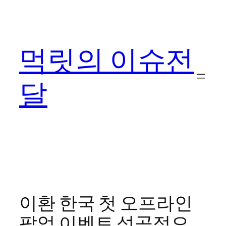
콘
텐
츠
먹릿의 이슈전
로
바
로
달
가
기
이환 한국 첫 오프라인
팝업 이벤트 성공적으