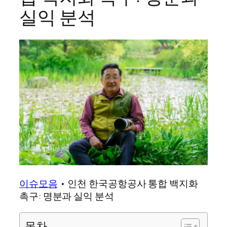
실익 분석
이슈모음
•
인천 한국공항공사 통합 백지화
촉구: 명분과 실익 분석
목차