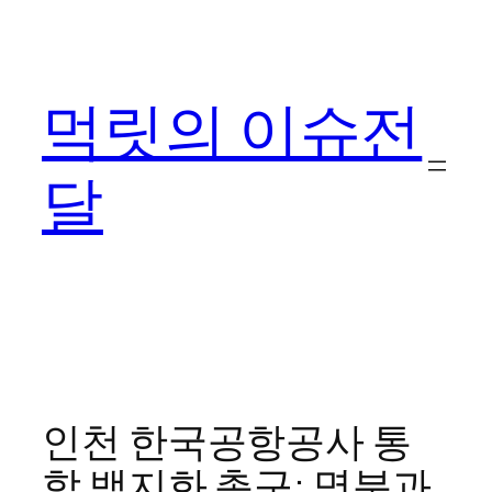
콘
텐
츠
먹릿의 이슈전
로
바
로
달
가
기
인천 한국공항공사 통
합 백지화 촉구: 명분과