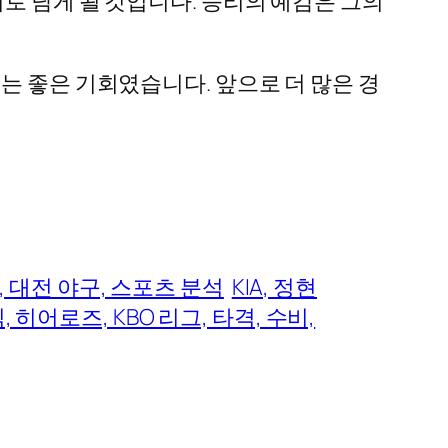
로 남게 될 것입니다. 승리의 예감은 그의
는 좋은 기회였습니다. 앞으로 더 많은 경
, 대전 야구, 스포츠 분석
KIA, 정현
 히어로즈, KBO 리그, 타격, 수비,