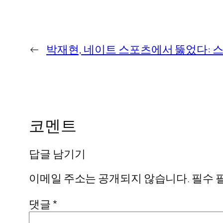
←
박재현, 네이트 스포츠에서 뚫었다: 
코멘트
답글 남기기
이메일 주소는 공개되지 않습니다.
필수 
댓글
*