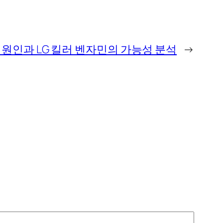
원인과 LG 킬러 벤자민의 가능성 분석
→