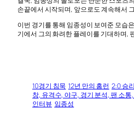
결국, 임종성의 솔로포는 단순한 스포츠의
손끝에서 시작되며, 앞으로도 계속해서 그
이번 경기를 통해 임종성이 보여준 모습은 
기에서 그의 화려한 플레이를 기대하며, 
10경기 침묵
12년 만의 홈런
2:0 승
창, 유격수, 야구, 경기 분석, 팬 소통,
인터뷰
임종성