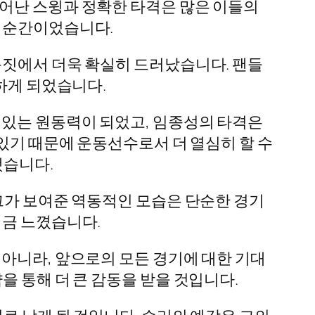
뛰어난 스윙과 정확한 타격은 많은 이들의
한 순간이었습니다.
몸짓에서 더욱 확실히 드러났습니다. 팬들
발하게 되었습니다.
 있는 원동력이 되었고, 임종성의 타격은
 있기 때문에 운동선수로서 더 열심히 할 수
했습니다.
그가 보여준 역동적인 모습은 단순한 경기
시금 느꼈습니다.
 아니라, 앞으로의 모든 경기에 대한 기대
을 통해 더 큰 감동을 받을 것입니다.