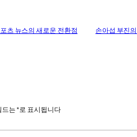
스포츠 뉴스의 새로운 전환점
손아섭 부진의 
필드는
*
로 표시됩니다