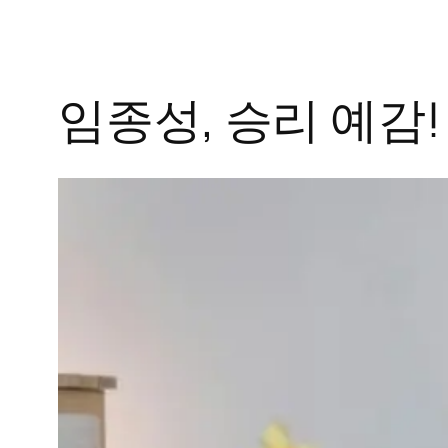
임종성, 승리 예감