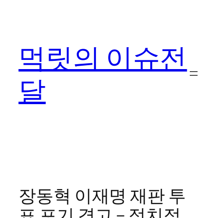
콘
텐
츠
먹릿의 이슈전
로
바
로
달
가
기
장동혁 이재명 재판 투
표 포기 경고 – 정치적