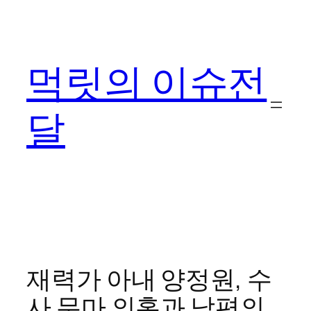
콘
텐
츠
먹릿의 이슈전
로
바
로
달
가
기
재력가 아내 양정원, 수
사 무마 의혹과 남편의