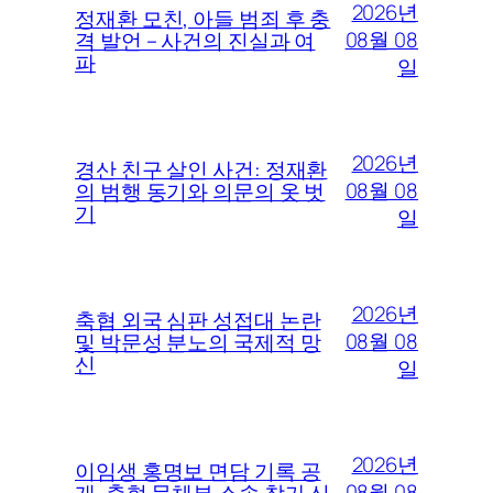
2026년
정재환 모친, 아들 범죄 후 충
08월 08
격 발언 – 사건의 진실과 여
파
일
2026년
경산 친구 살인 사건: 정재환
08월 08
의 범행 동기와 의문의 옷 벗
기
일
2026년
축협 외국 심판 성접대 논란
08월 08
및 박문성 분노의 국제적 망
신
일
2026년
이임생 홍명보 면담 기록 공
08월 08
개, 축협 문체부 소송 참가 신