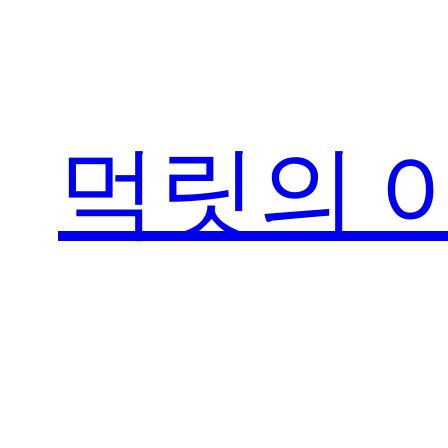
콘
텐
츠
로
먹릿의 
바
로
가
기