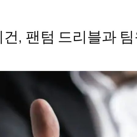
건, 팬텀 드리블과 팀