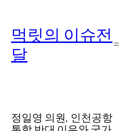
콘
텐
츠
먹릿의 이슈전
로
바
로
달
가
기
정일영 의원, 인천공항
통합 반대 이유와 국가