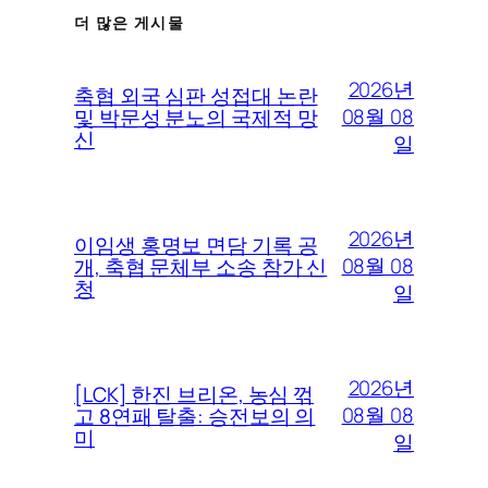
더 많은 게시물
2026년
축협 외국 심판 성접대 논란
08월 08
및 박문성 분노의 국제적 망
신
일
2026년
이임생 홍명보 면담 기록 공
08월 08
개, 축협 문체부 소송 참가 신
청
일
2026년
[LCK] 한진 브리온, 농심 꺾
08월 08
고 8연패 탈출: 승전보의 의
미
일