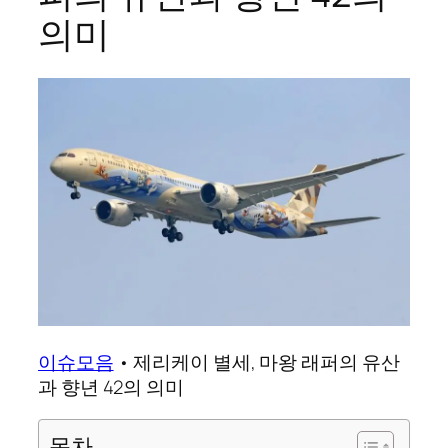
의미
이슈모음
•
제리케이 별세, 마왕 래퍼의 유산
과 향년 42의 의미
목차