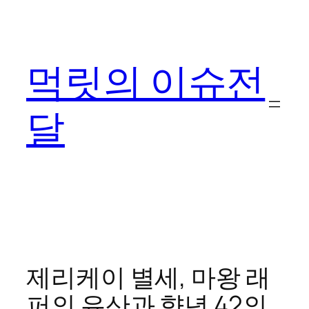
콘
텐
츠
먹릿의 이슈전
로
바
로
달
가
기
제리케이 별세, 마왕 래
퍼의 유산과 향년 42의