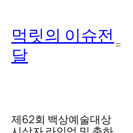
콘
텐
츠
먹릿의 이슈전
로
바
로
달
가
기
제62회 백상예술대상
시상자 라인업 및 축하